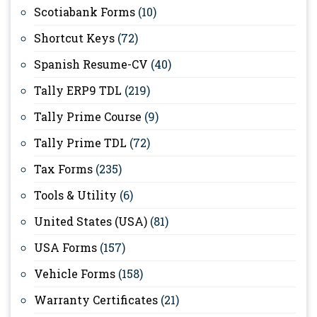
Scotiabank Forms
(10)
Shortcut Keys
(72)
Spanish Resume-CV
(40)
Tally ERP9 TDL
(219)
Tally Prime Course
(9)
Tally Prime TDL
(72)
Tax Forms
(235)
Tools & Utility
(6)
United States (USA)
(81)
USA Forms
(157)
Vehicle Forms
(158)
Warranty Certificates
(21)