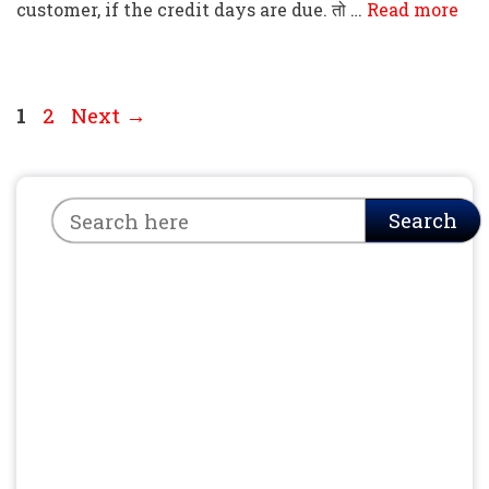
customer, if the credit days are due. तो …
Read more
Page
Page
1
2
Next
→
Search
Search