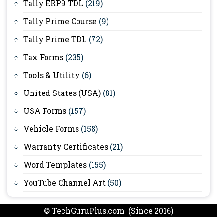
Tally ERP9 TDL
(219)
Tally Prime Course
(9)
Tally Prime TDL
(72)
Tax Forms
(235)
Tools & Utility
(6)
United States (USA)
(81)
USA Forms
(157)
Vehicle Forms
(158)
Warranty Certificates
(21)
Word Templates
(155)
YouTube Channel Art
(50)
© TechGuruPlus.com (Since 2016)