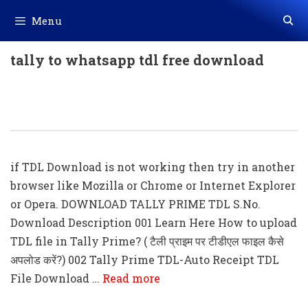
Skip
Menu
to
content
tally to whatsapp tdl free download
All Tally Prime TDL Codes & Files
Download
if TDL Download is not working then try in another
browser like Mozilla or Chrome or Internet Explorer
or Opera. DOWNLOAD TALLY PRIME TDL S.No.
Download Description 001 Learn Here How to upload
TDL file in Tally Prime? ( टैली प्राइम पर टीडीएल फाइल कैसे
अपलोड करें?) 002 Tally Prime TDL-Auto Receipt TDL
File Download …
Read more